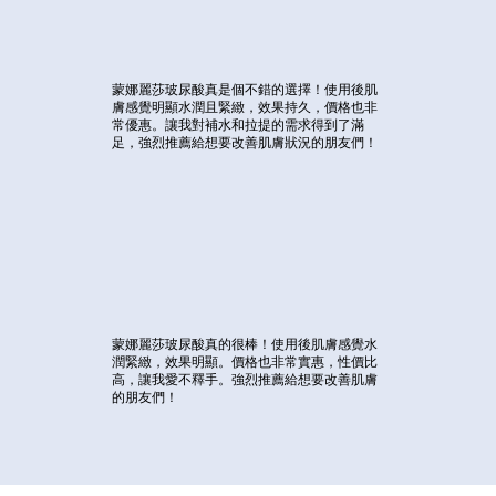
蒙娜麗莎玻尿酸真是個不錯的選擇！使用後肌
膚感覺明顯水潤且緊緻，效果持久，價格也非
常優惠。讓我對補水和拉提的需求得到了滿
足，強烈推薦給想要改善肌膚狀況的朋友們！
蒙娜麗莎玻尿酸真的很棒！使用後肌膚感覺水
潤緊緻，效果明顯。價格也非常實惠，性價比
高，讓我愛不釋手。強烈推薦給想要改善肌膚
的朋友們！