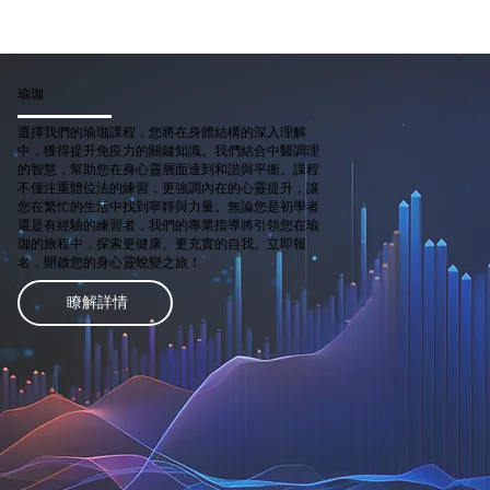
瑜珈
選擇我們的瑜珈課程，您將在身體結構的深入理解
中，獲得提升免疫力的關鍵知識。我們結合中醫調理
的智慧，幫助您在身心靈層面達到和諧與平衡。課程
不僅注重體位法的練習，更強調內在的心靈提升，讓
您在繁忙的生活中找到寧靜與力量。無論您是初學者
還是有經驗的練習者，我們的專業指導將引領您在瑜
珈的旅程中，探索更健康、更充實的自我。立即報
名，開啟您的身心靈蛻變之旅！
瞭解詳情