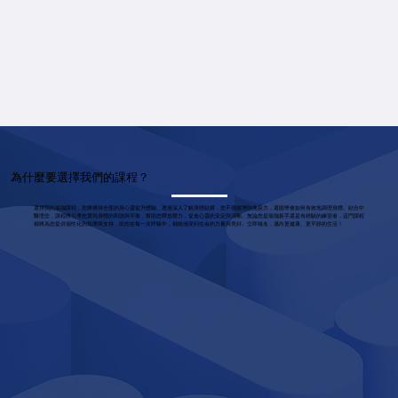
為什麼要選擇我們的課程？
選擇我的瑜珈課程，您將獲得全面的身心靈提升體驗。透過深入了解身體結構，您不僅能增強免疫力，還能學會如何有效地調理身體。結合中
醫理念，課程將引導您實現身體的和諧與平衡，幫助您釋放壓力，促進心靈的安定與清晰。無論您是瑜珈新手還是有經驗的練習者，這門課程
都將為您提供個性化的指導與支持，助您在每一次呼吸中，都能感受到生命的力量與美好。立即報名，邁向更健康、更平靜的生活！