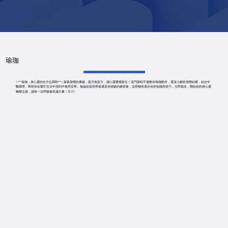
瑜珈
✨**瑜珈：身心靈的全方位調和**✨探索身體的奧秘，提升免疫力，讓心靈重獲新生！這門課程不僅教你瑜珈動作，還深入解析身體結構，結合中
醫調理，幫助你在繁忙生活中找到平衡與安寧。無論你是初學者還是有經驗的練習者，這裡都有適合你的知識與技巧。立即報名，開始你的身心靈
轉變之旅，讓每一次呼吸都充滿力量！💪🧘‍♀️