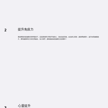
提升免疫力
2
透過專業的瑜珈體式與呼吸技巧，這堂課程將引導您平衡身心，強化免疫系統。結合靜心冥想，讓您釋放壓力，提升自我修復能
力，實現健康與活力的完美融合。加入我們，讓瑜珈成為您健康生活的夥伴！
心靈提升
3