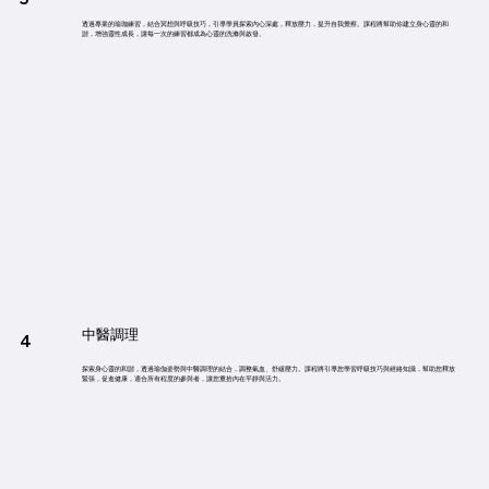
透過專業的瑜珈練習，結合冥想與呼吸技巧，引導學員探索內心深處，釋放壓力，提升自我覺察。課程將幫助你建立身心靈的和
諧，增強靈性成長，讓每一次的練習都成為心靈的洗滌與啟發。
中醫調理
4
探索身心靈的和諧，透過瑜伽姿勢與中醫調理的結合，調整氣血、舒緩壓力。課程將引導您學習呼吸技巧與經絡知識，幫助您釋放
緊張，促進健康，適合所有程度的參與者，讓您重拾內在平靜與活力。