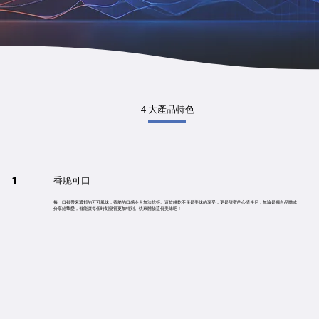
４大產品特色
1
香脆可口
每一口都帶來濃郁的可可風味，香脆的口感令人無法抗拒。這款餅乾不僅是美味的享受，更是甜蜜的心情伴侶，無論是獨自品嚐或
分享給摯愛，都能讓每個時刻變得更加特別。快來體驗這份美味吧！