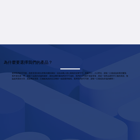
為什麼要選擇我們的產品？
選擇我們的可可餅，您將享受到來自屏東的獨特風味！這款由職人精心種植的冠軍可可，香脆可口，入口即化，讓每一口都成為味蕾的饗宴。
每年僅生產一季，確保了品質的卓越與新鮮，讓您品嚐到最純粹的可可滋味。我們的可可餅不僅是零食，更是一份對品質和手工藝的承諾。無
論是與朋友分享，還是獨自享受，它都能為您的生活增添一絲甜蜜與愉悅。選擇我們的可可餅，讓每一口都成為幸福的瞬間！