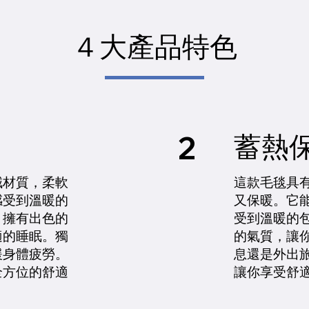
４大產品特色
2
蓄熱
這款毛毯具
絨材質，柔軟
又保暖。它
感受到溫暖的
受到溫暖的
。擁有出色的
的氣質，讓
適的睡眠。獨
息還是外出
緩身體疲勞。
讓你享受舒
全方位的舒適