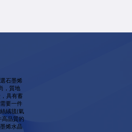
優選石墨烯
尚，質地
證，具有蓄
時需要一件
絲絨毯(氣
件高品質的
石墨烯水晶