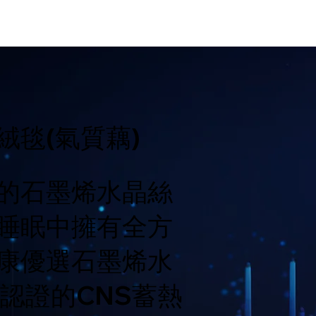
毯(氣質藕)
的石墨烯水晶絲
睡眠中擁有全方
康優選石墨烯水
認證的CNS蓄熱