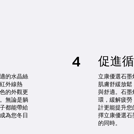
4
促進循
適的水晶絲
立康優選石墨
紅外線熱
肌膚舒緩放鬆
色的外觀更
與舒適。石墨
。無論是躺
環，緩解疲勞
子都能帶給
計更能提升您
成為您冬日
擇立康優選石
的同時。