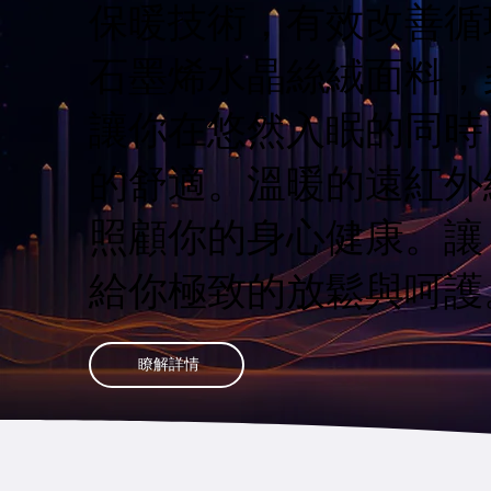
保暖技術，有效改善循
石墨烯水晶絲絨面料，
讓你在悠然入眠的同時
的舒適。溫暖的遠紅外
照顧你的身心健康。讓
給你極致的放鬆與呵護
瞭解詳情