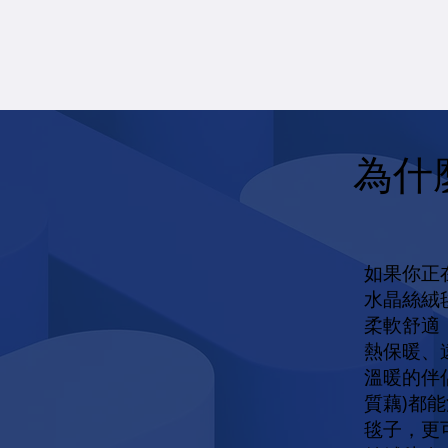
為什
如果你正
水晶絲絨
柔軟舒適
熱保暖、
溫暖的伴
質藕)都
毯子，更