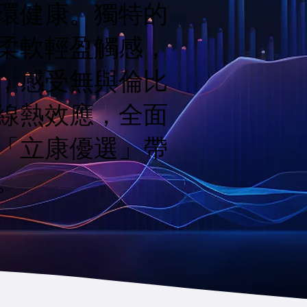
環健康。獨特的
柔軟輕盈觸感，
，感受無與倫比
線熱效應，全面
「立康優選」帶
。