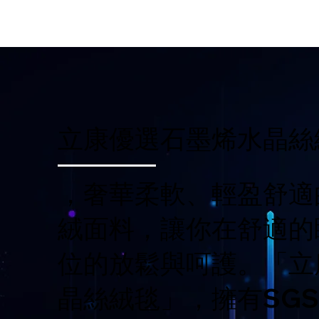
立康優選石墨烯水晶絲絨
，奢華柔軟、輕盈舒適
絨面料，讓你在舒適的
位的放鬆與呵護。「立
晶絲絨毯」，擁有SGS