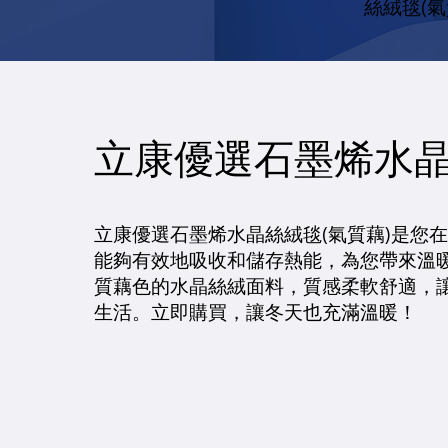
絲絨毯(
立康優選石墨烯水晶
立康優選石墨烯水晶絲絨毯(氣質藕)是您
能夠有效地吸收和儲存熱能，為您帶來溫
質藕色的水晶絲絨面料，質感柔軟舒適，
生活。立即購買，讓冬天也充滿溫暖！