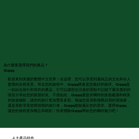
為什麼要選擇我們的產品？
Qqqq
歡迎來到美麗的繁體中文世界！在這裡，您可以享受到最純正的文化和令人
驚嘆的自然美景。而在您的旅程中，Qqqq將會是您最好的旅伴。Qqqq是
一款結合旅行和寫作的產品，它可以讓您在沿途的景點中記錄下最珍貴的回
憶並分享給您的親朋好友。不僅如此，Qqqq還提供獨特的旅遊建議和精美
的旅遊攝影，讓您的旅行更加豐富多彩。無論您是喜歡挑戰自我的冒險家，
還是喜歡享受悠閒假期的旅行者，Qqqq都能滿足您的需求。選擇Qqqq，
讓您的旅程更加難忘和精彩！快來體驗Qqqq帶給您的獨特魅力吧！
４大產品特色