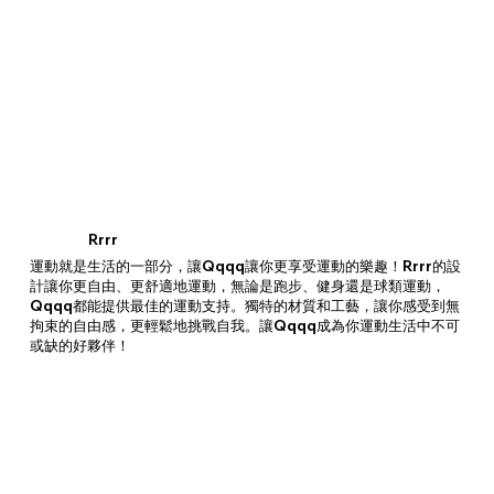
Rrrr
運動就是生活的一部分，讓Qqqq讓你更享受運動的樂趣！Rrrr的設
計讓你更自由、更舒適地運動，無論是跑步、健身還是球類運動，
Qqqq都能提供最佳的運動支持。獨特的材質和工藝，讓你感受到無
拘束的自由感，更輕鬆地挑戰自我。讓Qqqq成為你運動生活中不可
或缺的好夥伴！