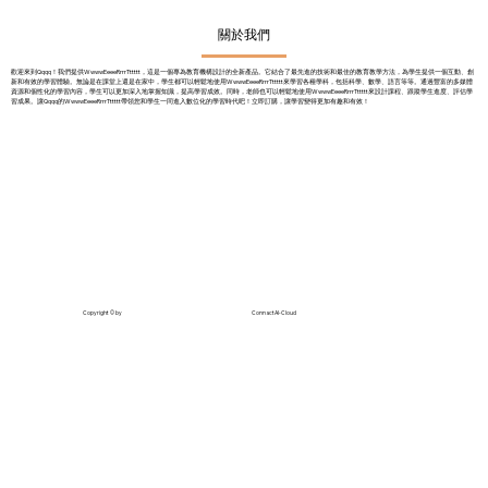
關於我們
歡迎來到Qqqq！我們提供WwwwEeeeRrrrTttttt，這是一個專為教育機構設計的全新產品。它結合了最先進的技術和最佳的教育教學方法，為學生提供一個互動、創
新和有效的學習體驗。無論是在課堂上還是在家中，學生都可以輕鬆地使用WwwwEeeeRrrrTttttt來學習各種學科，包括科學、數學、語言等等。通過豐富的多媒體
資源和個性化的學習內容，學生可以更加深入地掌握知識，提高學習成效。同時，老師也可以輕鬆地使用WwwwEeeeRrrrTttttt來設計課程、跟蹤學生進度、評估學
習成果。讓Qqqq的WwwwEeeeRrrrTttttt帶領您和學生一同進入數位化的學習時代吧！立即訂購，讓學習變得更加有趣和有效！
Copyright © by
ConnactAI-Cloud