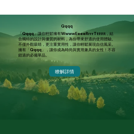
Qqqq
「Qqqq」讓你輕鬆擁有WwwwEeeeRrrrTttttt，結
合獨特的設計與優質的材料，為你帶來舒適的使用體驗。
不僅外觀吸睛，更注重實用性，讓你輕鬆展現自信風采。
擁有「Qqqq」，讓你成為時尚與實用兼具的女性！不容
錯過的必備單品。
瞭解詳情