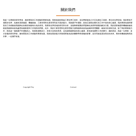
關於我們
我是一位專業的研究學者，擁有豐富的工作經驗和專業知識。我曾就讀於勤益工專化學工程科，並在畢業後加入中石化擔任工程師，專注於化學領域。我的專長不
僅限於化學，也擁有居家修護、機械維修、工業管理和生產管理等多方面的能力。我熱愛戶外運動，因為它讓我在繁忙的工作中保持身心健康。我的專業知識和豐
富的工作經驗使我能夠在各種領域都有出色的表現。我擅長化學領域的研究和分析，並能夠將複雜的問題轉化為簡單易懂的解決方案。我的居家修護和機械維修技
能使我能夠有效地處理各種家庭和工作場所的問題。此外，我的工業管理和生產管理能力讓我能夠有效地組織和管理團隊，確保項目按時完成。除了我的專業能力
外，我也是一個熱愛戶外運動的人。我喜歡挑戰自己，享受大自然的美景。這也讓我能夠保持身心健康，更有效地應對工作的壓力。總的來說，我是一位專業、多
才多藝的研究學者，擁有豐富的工作經驗和專業知識。我相信我的能力和熱情將會為您的團隊帶來積極的影響，並共同創造更加美好的未來。期待有機會能夠與您
共事，一起攜手前進。
Copyright © by
Connact