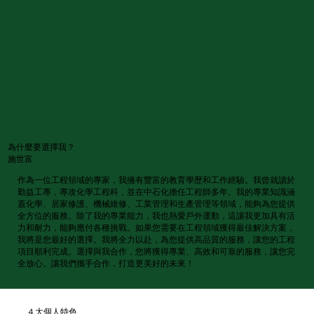
為什麼要選擇我？
施世富
作為一位工程領域的專家，我擁有豐富的教育學歷和工作經驗。我曾就讀於
勤益工專，專攻化學工程科，並在中石化擔任工程師多年。我的專業知識涵
蓋化學、居家修護、機械維修、工業管理和生產管理等領域，能夠為您提供
全方位的服務。除了我的專業能力，我也熱愛戶外運動，這讓我更加具有活
力和耐力，能夠應付各種挑戰。如果您需要在工程領域獲得最佳解決方案，
我將是您最好的選擇。我將全力以赴，為您提供高品質的服務，讓您的工程
項目順利完成。選擇與我合作，您將獲得專業、高效和可靠的服務，讓您完
全放心。讓我們攜手合作，打造更美好的未來！
４大個人特色