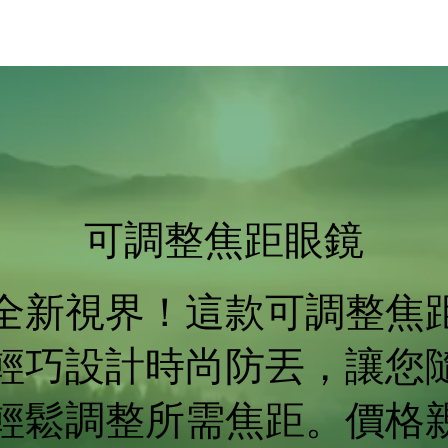
可調整焦距眼鏡
全新視界！這款可調整焦
輕巧設計時尚防丟，讓您
輕鬆調整所需焦距。價格