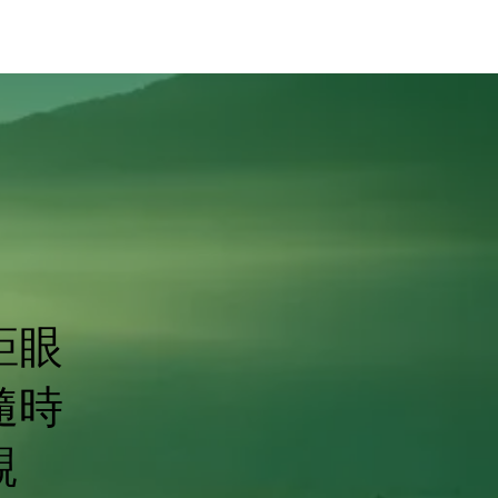
距眼
隨時
親