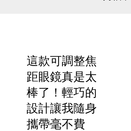
這款可調整焦
距眼鏡真是太
棒了！輕巧的
設計讓我隨身
攜帶毫不費