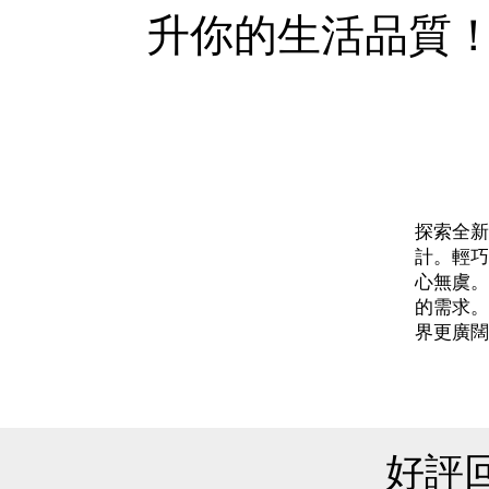
升你的生活品質
探索全新
計。輕巧
心無虞。
的需求。
界更廣闊
好評