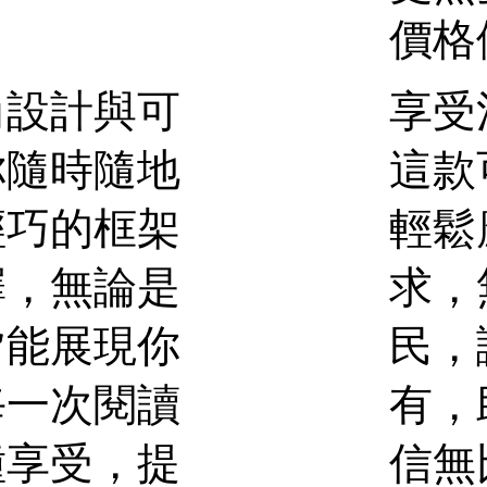
價格
享受
尚設計與可
這款
你隨時隨地
輕鬆
輕巧的框架
求，
擇，無論是
民，
皆能展現你
有，
每一次閱讀
信無
種享受，提