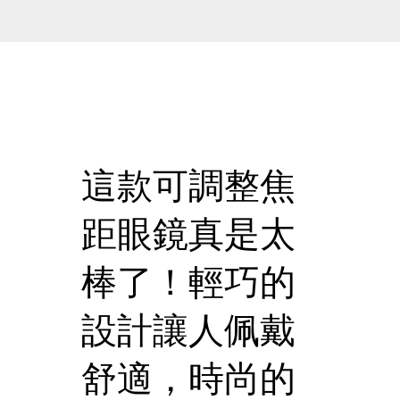
這款可調整焦
距眼鏡真是太
棒了！輕巧的
設計讓人佩戴
舒適，時尚的