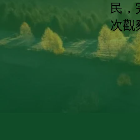
民，
次觀