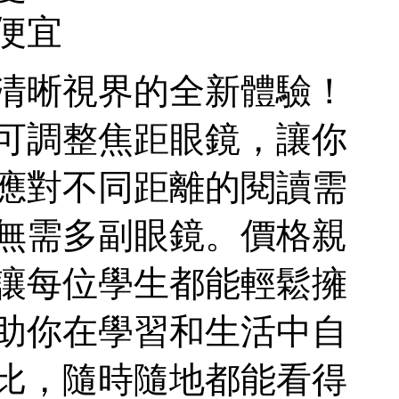
便宜
清晰視界的全新體驗！
可調整焦距眼鏡，讓你
應對不同距離的閱讀需
無需多副眼鏡。價格親
讓每位學生都能輕鬆擁
助你在學習和生活中自
比，隨時隨地都能看得