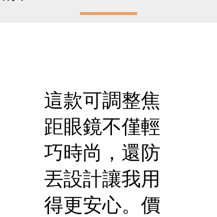
這款可調整焦
距眼鏡不僅輕
巧時尚，還防
丟設計讓我用
得更安心。價