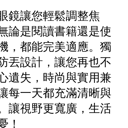
眼鏡讓您輕鬆調整焦
無論是閱讀書籍還是使
機，都能完美適應。獨
防丟設計，讓您再也不
心遺失，時尚與實用兼
讓每一天都充滿清晰與
。讓視野更寬廣，生活
憂！