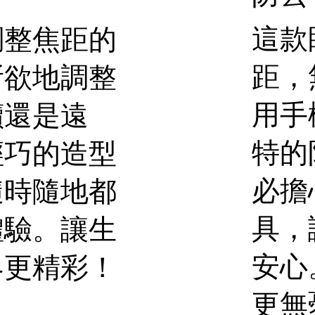
這款
調整焦距的
距，
所欲地調整
用手
讀還是遠
特的
輕巧的造型
必擔
隨時隨地都
具，
體驗。讓生
安心
界更精彩！
更無