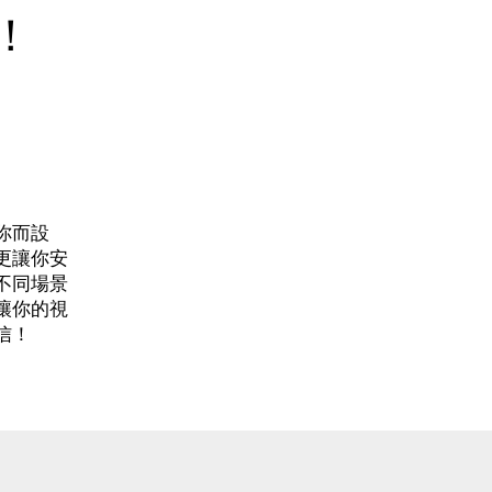
！
你而設
更讓你安
不同場景
讓你的視
信！