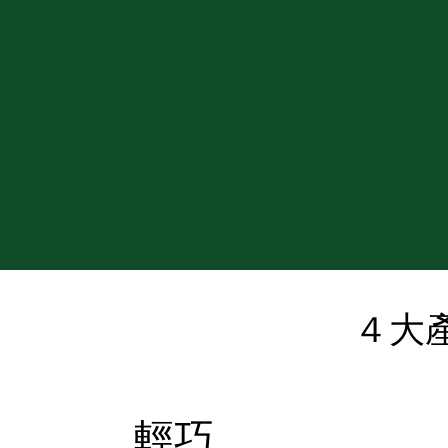
４大
輕巧