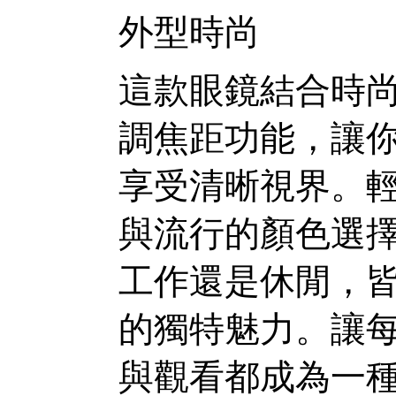
外型時尚
這款眼鏡結合時
調焦距功能，讓
享受清晰視界。
與流行的顏色選
工作還是休閒，
的獨特魅力。讓
與觀看都成為一