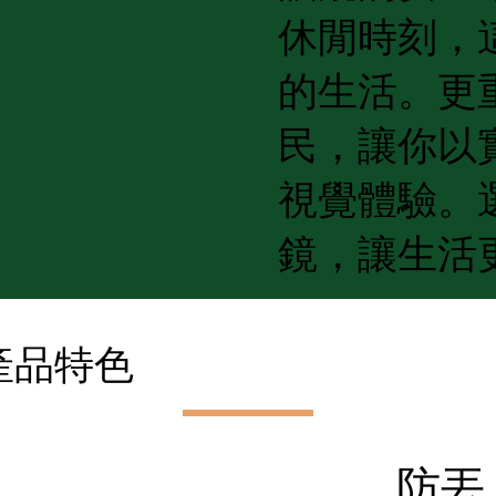
休閒時刻，
的生活。更
民，讓你以
視覺體驗。
鏡，讓生活
產品特色
防丟