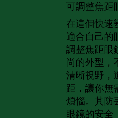
可調整焦距
在這個快速
適合自己的
調整焦距眼
尚的外型，
清晰視野，
距，讓你無
煩惱。其防
眼鏡的安全