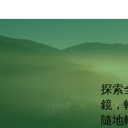
探索
鏡，
隨地