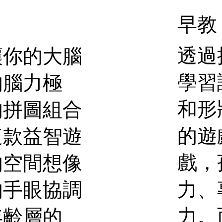
早教
透過
讓你的大腦
學習
的腦力極
和形
的拼圖組合
的遊
這款益智遊
戲，
的空間想像
力、
的手眼協調
力。
年齡層的