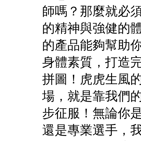
師嗎？那麼就必
的精神與強健的
的產品能夠幫助
身體素質，打造
拼圖！虎虎生風
場，就是靠我們
步征服！無論你
還是專業選手，