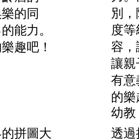
別，
娛樂的同
度等
己的能力。
容，
的樂趣吧！
讓親
有意
的樂
幼教
透過
界的拼圖大