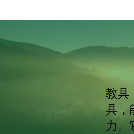
教具
具，
力。