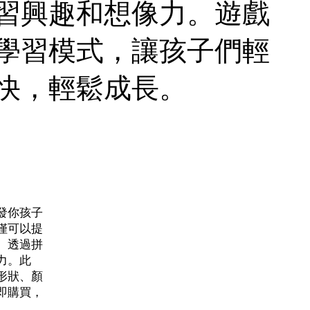
習興趣和想像力。遊戲
學習模式，讓孩子們輕
快，輕鬆成長。
發你孩子
僅可以提
。透過拼
力。此
形狀、顏
即購買，