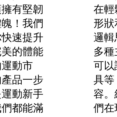
在輕
須擁有堅韌
形狀
體魄！我們
邏輯
你快速提升
多種
完美的體能
可以
的運動市
具等
的產品一步
容。
是運動新手
們在
我們都能滿