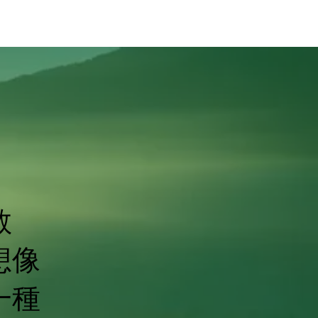
教
想像
一種