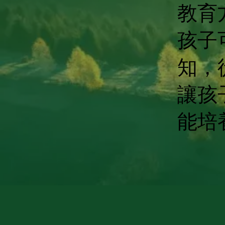
教育
孩子
知，
讓孩
能培