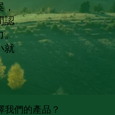
案，
間認
力。
小就
擇我們的產品？