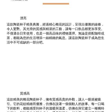
漂亮
這款陶瓷杯子精美典雅，經過精心雕花的設計，呈現出優雅的線條，
令人驚艷。其光滑的質感與精湛的工藝，讓每一口飲品都更加享受。
不僅適合日常使用，也是一個高品味的禮物選擇。無論是搭配咖啡或
茶，都能為您的生活增添一絲精緻的氣息。讓這款陶瓷杯子成為您生
活中不可或缺的一部分吧。
質感高
這款精美的雕花陶瓷杯子，擁有質感高貴的外觀，讓人一眼就被吸
引。它的花紋精緻而優雅，仿佛在說著一個個動人的故事。每一口喝
下的飲料，都能感受到杯子的溫暖與溫柔，彷彿在與它建立一種獨特