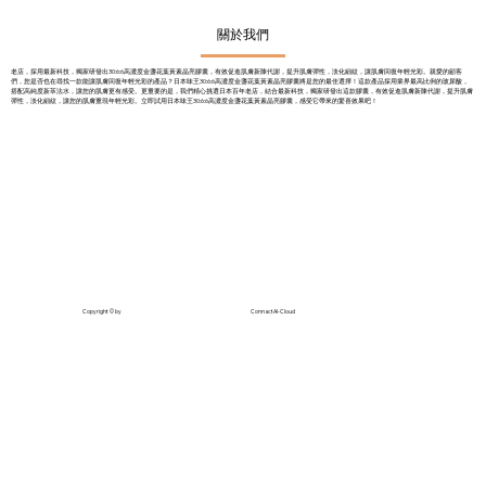
關於我們
老店，採用最新科技，獨家研發出30:6:6高濃度金盞花葉黃素晶亮膠囊，有效促進肌膚新陳代謝，提升肌膚彈性，淡化細紋，讓肌膚回復年輕光彩。親愛的顧客
們，您是否也在尋找一款能讓肌膚回復年輕光彩的產品？日本味王30:6:6高濃度金盞花葉黃素晶亮膠囊將是您的最佳選擇！這款產品採用業界最高比例的玻尿酸，
搭配高純度新萃法水，讓您的肌膚更有感受。更重要的是，我們精心挑選日本百年老店，結合最新科技，獨家研發出這款膠囊，有效促進肌膚新陳代謝，提升肌膚
彈性，淡化細紋，讓您的肌膚重現年輕光彩。立即試用日本味王30:6:6高濃度金盞花葉黃素晶亮膠囊，感受它帶來的驚喜效果吧！
Copyright © by
ConnactAI-Cloud