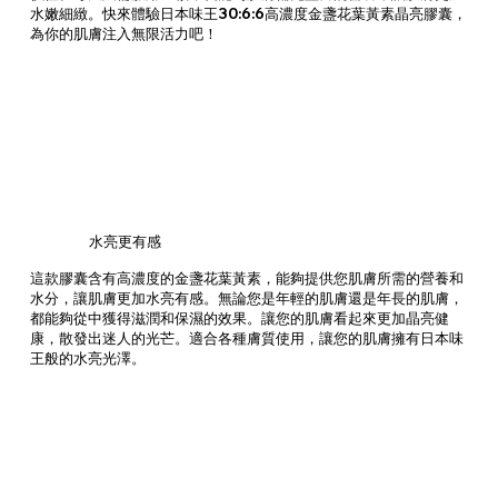
水嫩細緻。快來體驗日本味王30:6:6高濃度金盞花葉黃素晶亮膠囊，
為你的肌膚注入無限活力吧！
水亮更有感
這款膠囊含有高濃度的金盞花葉黃素，能夠提供您肌膚所需的營養和
水分，讓肌膚更加水亮有感。無論您是年輕的肌膚還是年長的肌膚，
都能夠從中獲得滋潤和保濕的效果。讓您的肌膚看起來更加晶亮健
康，散發出迷人的光芒。適合各種膚質使用，讓您的肌膚擁有日本味
王般的水亮光澤。