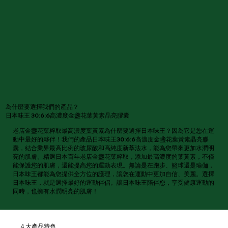
為什麼要選擇我們的產品？
日本味王 30:6:6高濃度金盞花葉黃素晶亮膠囊
老店金盞花葉粹取最高濃度葉黃素為什麼要選擇日本味王？因為它是您在運
動中最好的夥伴！我們的產品日本味王30:6:6高濃度金盞花葉黃素晶亮膠
囊，結合業界最高比例的玻尿酸和高純度新萃法水，能為您帶來更加水潤明
亮的肌膚。精選日本百年老店金盞花葉粹取，添加最高濃度的葉黃素，不僅
能保護您的肌膚，還能提高您的運動表現。無論是在跑步、籃球還是瑜伽，
日本味王都能為您提供全方位的護理，讓您在運動中更加自信、美麗。選擇
日本味王，就是選擇最好的運動伴侶。讓日本味王陪伴您，享受健康運動的
同時，也擁有水潤明亮的肌膚！
４大產品特色