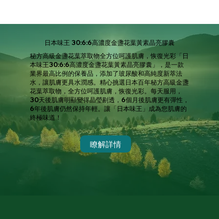
日本味王 30:6:6高濃度金盞花葉黃素晶亮膠囊
秘方高級金盞花葉萃取物全方位呵護肌膚，恢復光彩「日
本味王30:6:6高濃度金盞花葉黃素晶亮膠囊」，是一款
業界最高比例的保養品，添加了玻尿酸和高純度新萃法
水，讓肌膚更具水潤感。精心挑選日本百年秘方高級金盞
花葉萃取物，全方位呵護肌膚，恢復光彩。每天服用，
30天後肌膚明顯變得晶瑩剔透，6個月後肌膚更有彈性，
6年後肌膚仍然保持年輕。讓「日本味王」成為您肌膚的
終極味道！
瞭解詳情