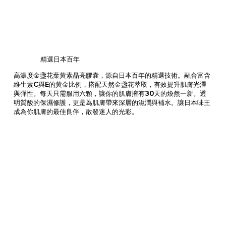
精選日本百年
高濃度金盞花葉黃素晶亮膠囊，源自日本百年的精選技術。融合富含
維生素C與E的黃金比例，搭配天然金盞花萃取，有效提升肌膚光澤
與彈性。每天只需服用六顆，讓你的肌膚擁有30天的煥然一新。透
明質酸的保濕修護，更是為肌膚帶來深層的滋潤與補水。讓日本味王
成為你肌膚的最佳良伴，散發迷人的光彩。