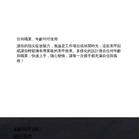
任何職業、年齡均可使用
讓你的指尖綻放魅力，無論是工作場合或休閒時光，這款美甲貼
紙讓你輕鬆擁有專業級的美甲效果。多樣化的設計適合任何年齡
與職業，快速上手，隨心變換，讓每一次握手都充滿自信與風
格！
ABOUT US !
關於我們