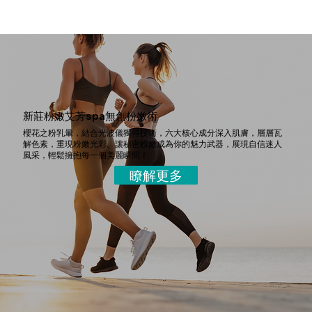
新莊粉嫩艾芳spa無創粉嫩術
櫻花之粉乳暈，結合光波儀獨特技術，六大核心成分深入肌膚，層層瓦
解色素，重現粉嫩光彩。讓秘密粉嫩成為你的魅力武器，展現自信迷人
風采，輕鬆擁抱每一個美麗瞬間！
瞭解更多