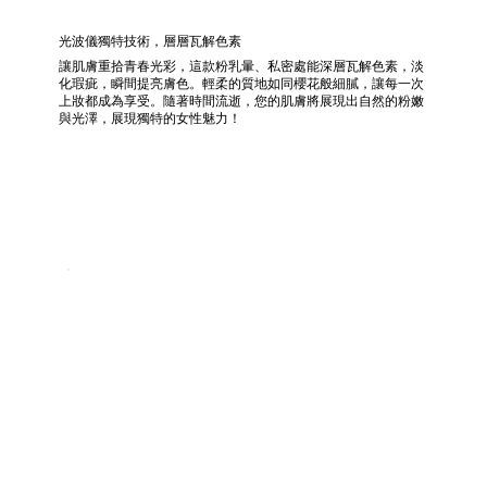
光波儀獨特技術，層層瓦解色素
讓肌膚重拾青春光彩，這款粉乳暈、私密處能深層瓦解色素，淡
化瑕疵，瞬間提亮膚色。輕柔的質地如同櫻花般細膩，讓每一次
上妝都成為享受。隨著時間流逝，您的肌膚將展現出自然的粉嫩
與光澤，展現獨特的女性魅力！