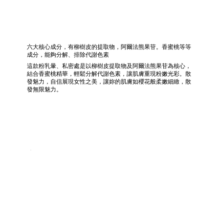
六大核心成分，有柳樹皮的提取物，阿爾法熊果苷。香蜜桃等等
成分，能夠分解、排除代謝色素
這款粉乳暈、私密處是以柳樹皮提取物及阿爾法熊果苷為核心，
結合香蜜桃精華，輕鬆分解代謝色素，讓肌膚重現粉嫩光彩。散
發魅力，自信展現女性之美，讓妳的肌膚如櫻花般柔嫩細緻，散
發無限魅力。