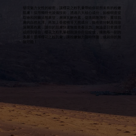
發現魅力女性的秘密，讓櫻花之粉乳暈帶給你前所未有的粉嫩
肌膚！採用獨特光波儀技術，透過六大核心成分，如柳樹皮提
取物和阿爾法熊果苷，層層瓦解色素，促進細胞增生，重現肌
膚的自然光澤。再加上香蜜桃等天然成分，能有效分解及排除
深層黑色素，讓你的肌膚快速恢復青春活力。無論是日常護理
或特別場合，櫻花之粉乳暈都能讓你自信綻放，擁抱每一刻的
美麗！選擇櫻花之粉乳暈，讓粉嫩魅力隨時伴隨，成就你的無
限可能！