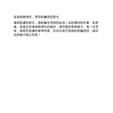
促進細胞增生，再現粉嫩誘惑新生
擁抱肌膚的新生，讓粉嫩光澤悄然綻放！這款獨特粉乳暈、私密
處，是蘊含促進細胞增生的秘訣，讓你重拾青春魅力。每一次塗
抹，都是對肌膚的奢華呵護，呈現出無可抵擋的粉嫩誘惑，讓自
信與魅力隨之而來！