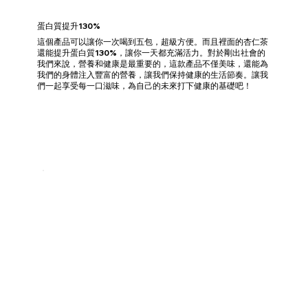
蛋白質提升130%
這個產品可以讓你一次喝到五包，超級方便。而且裡面的杏仁茶
還能提升蛋白質130%，讓你一天都充滿活力。對於剛出社會的
我們來說，營養和健康是最重要的，這款產品不僅美味，還能為
我們的身體注入豐富的營養，讓我們保持健康的生活節奏。讓我
們一起享受每一口滋味，為自己的未來打下健康的基礎吧！