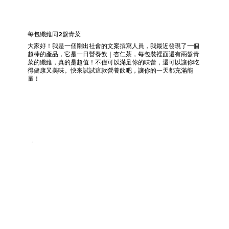
每包纖維同2盤青菜
大家好！我是一個剛出社會的文案撰寫人員，我最近發現了一個
超棒的產品，它是一日營養飲｜杏仁茶，每包裝裡面還有兩盤青
菜的纖維，真的是超值！不僅可以滿足你的味蕾，還可以讓你吃
得健康又美味。快來試試這款營養飲吧，讓你的一天都充滿能
量！