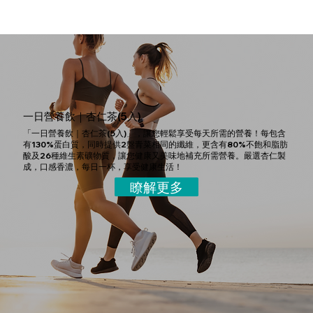
一日營養飲｜杏仁茶(5入)
「一日營養飲｜杏仁茶(5入)」，讓您輕鬆享受每天所需的營養！每包含
有130%蛋白質，同時提供2盤青菜相同的纖維，更含有80%不飽和脂肪
酸及26種維生素礦物質，讓您健康又美味地補充所需營養。嚴選杏仁製
成，口感香濃，每日一杯，享受健康生活！
瞭解更多