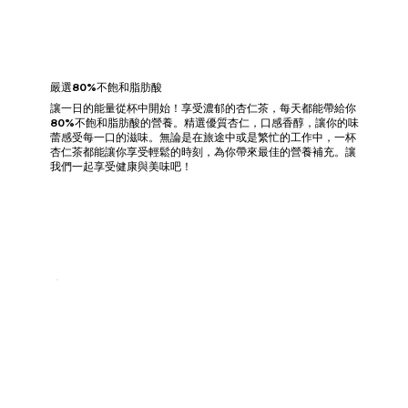
嚴選80%不飽和脂肪酸
讓一日的能量從杯中開始！享受濃郁的杏仁茶，每天都能帶給你
80%不飽和脂肪酸的營養。精選優質杏仁，口感香醇，讓你的味
蕾感受每一口的滋味。無論是在旅途中或是繁忙的工作中，一杯
杏仁茶都能讓你享受輕鬆的時刻，為你帶來最佳的營養補充。讓
我們一起享受健康與美味吧！