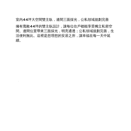
室內44坪大空間雙主臥，邊間三面採光，公私領域規劃完善
擁有寬敞44坪的雙主臥設計，讓每位住戶都能享受獨立私密空
間。邊間位置帶來三面採光，明亮通透；公私領域規劃完善，生
活便利無比。這裡是您理想的安居之所，讓幸福在每一天中延
續。