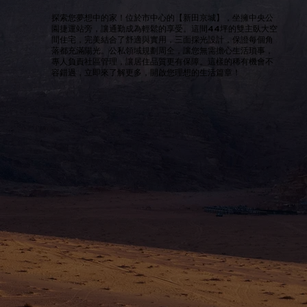
探索您夢想中的家！位於市中心的【新田京城】，坐擁中央公
園捷運站旁，讓通勤成為輕鬆的享受。這間44坪的雙主臥大空
間住宅，完美結合了舒適與實用，三面採光設計，保證每個角
落都充滿陽光。公私領域規劃周全，讓您無需擔心生活瑣事，
專人負責社區管理，讓居住品質更有保障。這樣的稀有機會不
容錯過，立即來了解更多，開啟您理想的生活篇章！