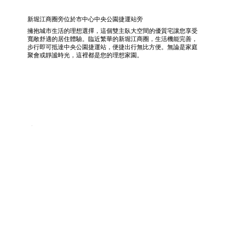
新堀江商圈旁位於市中心中央公園捷運站旁
擁抱城市生活的理想選擇，這個雙主臥大空間的優質宅讓您享受
寬敞舒適的居住體驗。臨近繁華的新堀江商圈，生活機能完善，
步行即可抵達中央公園捷運站，便捷出行無比方便。無論是家庭
聚會或靜謐時光，這裡都是您的理想家園。