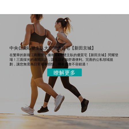
中央公園站雙主臥大空間優質宅【新田京城】
在繁華的新堀江商圈旁，擁有44坪雙主臥的優質宅【新田京城】閃耀登
場！三面採光的邊間設計，讓生活更加舒適便利。完善的公私領域規
劃，讓您無需為日常瑣事煩惱，稀有機會不容錯過！
瞭解更多