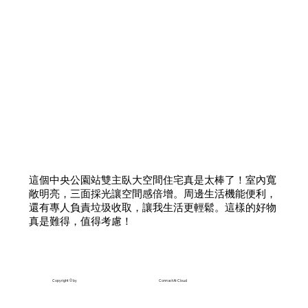
這個中央公園站雙主臥大空間住宅真是太棒了！室內寬
敞明亮，三面採光讓空間感倍增。周邊生活機能便利，
還有專人負責垃圾收取，讓我生活更輕鬆。這樣的好物
真是難得，值得考慮！
Copyright © by
ConnactAI-Cloud