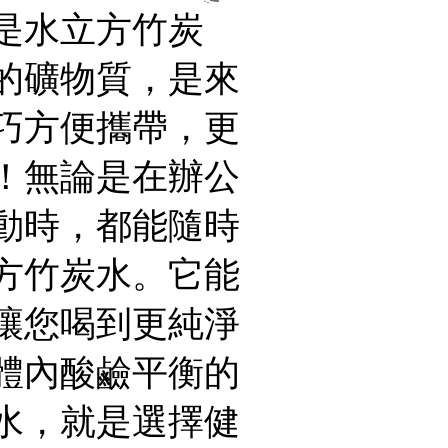
是水立方竹炭
的礦物質，是來
巧方便攜帶，更
！無論是在辦公
動時，都能隨時
方竹炭水。它能
讓您喝到更純淨
體內酸鹼平衡的
水，就是選擇健