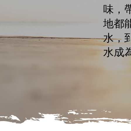
味，
地都
水，
水成