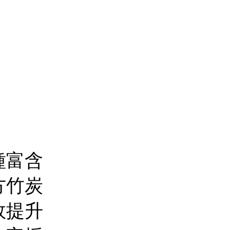
種富含
方竹炭
效提升