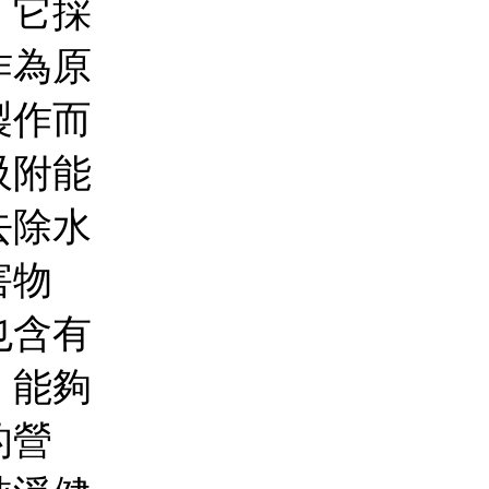
。它採
作為原
製作而
吸附能
去除水
害物
也含有
，能夠
的營