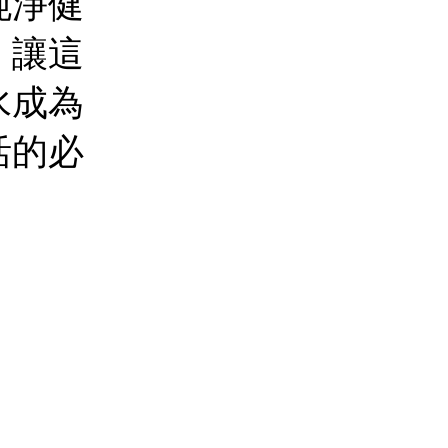
純淨健
。讓這
水成為
活的必