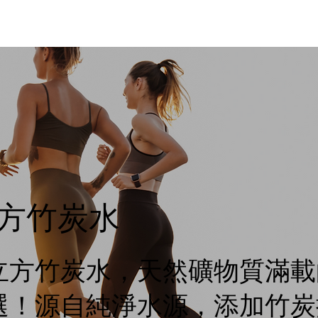
方竹炭水
立方竹炭水，天然礦物質滿載
選！源自純淨水源，添加竹炭