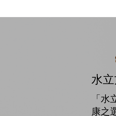
水立
「水
康之