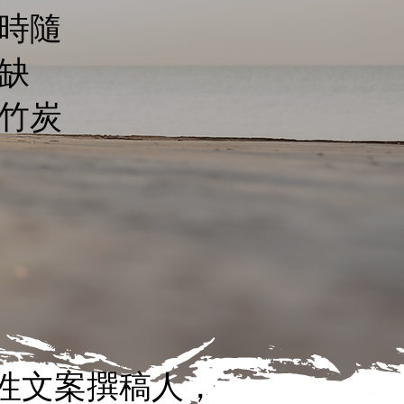
時隨
缺
竹炭
性文案撰稿人，