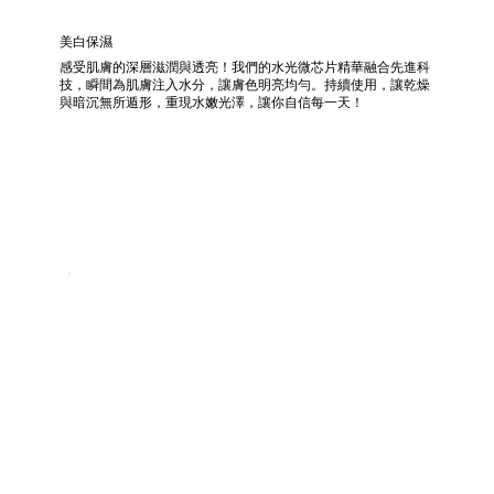
美白保濕
感受肌膚的深層滋潤與透亮！我們的水光微芯片精華融合先進科
技，瞬間為肌膚注入水分，讓膚色明亮均勻。持續使用，讓乾燥
與暗沉無所遁形，重現水嫩光澤，讓你自信每一天！