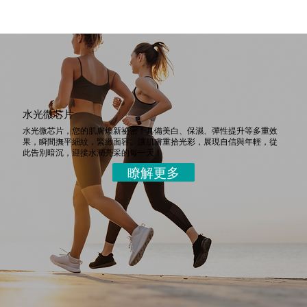
水光微芯片
水光微芯片，您的肌膚煥新祕密！具備美白、保濕、彈性提升等多重效
果，瞬間撫平細紋，緊緻面容。讓肌膚重拾光彩，展現自信與年輕，從
此告別暗沉，迎接水潤亮采的每一天！
瞭解更多