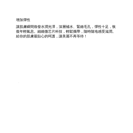
增加彈性
讓肌膚瞬間煥發水潤光澤，深層補水、緊緻毛孔，彈性十足，恢
復年輕氣息。細緻微芯片科技，輕鬆攜帶，隨時隨地感受滋潤。
給你的肌膚最貼心的呵護，讓美麗不再等待！