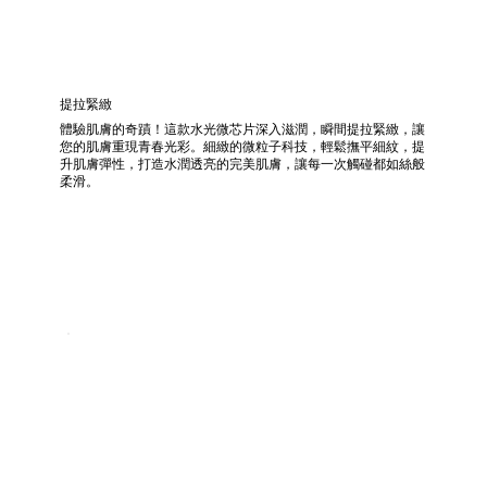
提拉緊緻
體驗肌膚的奇蹟！這款水光微芯片深入滋潤，瞬間提拉緊緻，讓
您的肌膚重現青春光彩。細緻的微粒子科技，輕鬆撫平細紋，提
升肌膚彈性，打造水潤透亮的完美肌膚，讓每一次觸碰都如絲般
柔滑。