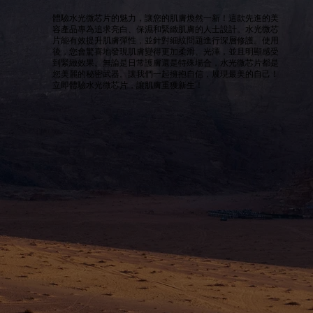
體驗水光微芯片的魅力，讓您的肌膚煥然一新！這款先進的美
容產品專為追求亮白、保濕和緊緻肌膚的人士設計。水光微芯
片能有效提升肌膚彈性，並針對細紋問題進行深層修護。使用
後，您會驚喜地發現肌膚變得更加柔滑、光澤，並且明顯感受
到緊緻效果。無論是日常護膚還是特殊場合，水光微芯片都是
您美麗的秘密武器。讓我們一起擁抱自信，展現最美的自己！
立即體驗水光微芯片，讓肌膚重獲新生！