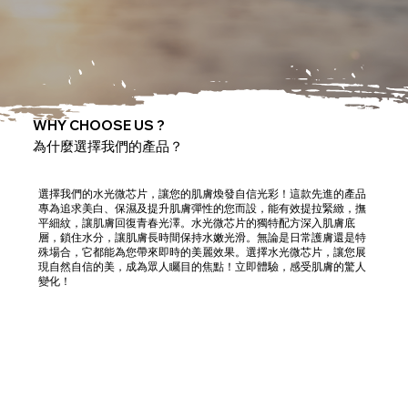
WHY CHOOSE US ?
為什麼選擇我們的產品？
選擇我們的水光微芯片，讓您的肌膚煥發自信光彩！這款先進的產品
專為追求美白、保濕及提升肌膚彈性的您而設，能有效提拉緊緻，撫
平細紋，讓肌膚回復青春光澤。水光微芯片的獨特配方深入肌膚底
層，鎖住水分，讓肌膚長時間保持水嫩光滑。無論是日常護膚還是特
殊場合，它都能為您帶來即時的美麗效果。選擇水光微芯片，讓您展
現自然自信的美，成為眾人矚目的焦點！立即體驗，感受肌膚的驚人
變化！