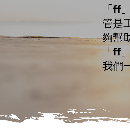
「ff
管是
夠幫
「f
我們