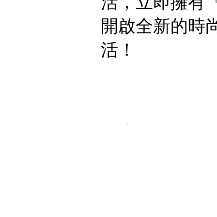
活，立即擁有「
開啟全新的時
活！