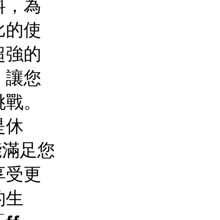
料，為
比的使
超強的
，讓您
挑戰。
是休
能滿足您
享受更
的生