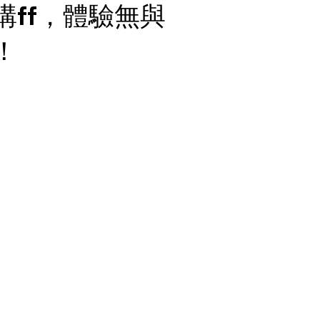
ff，體驗無與
！