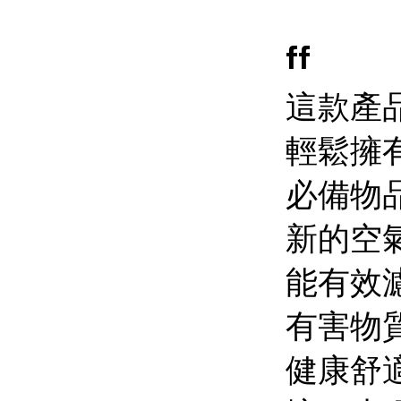
ff
這款產
輕鬆擁
必備物
新的空
能有效
有害物
健康舒