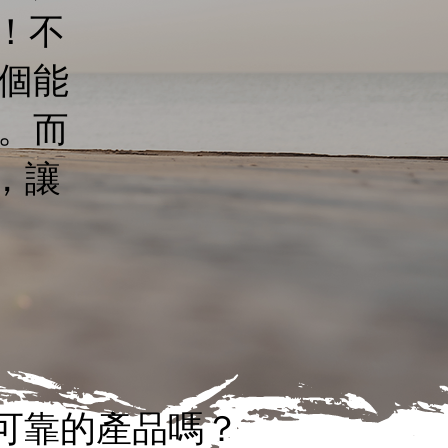
」！不
個能
。而
，讓
可靠的產品嗎？