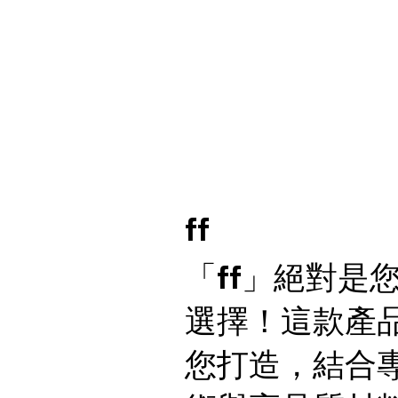
ff
「ff」絕對是
選擇！這款產
您打造，結合