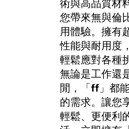
術與高品質材
您帶來無與倫
用體驗。擁有
性能與耐用度
輕鬆應對各種
無論是工作還
閒，「ff」都
的需求。讓您
輕鬆、更便利