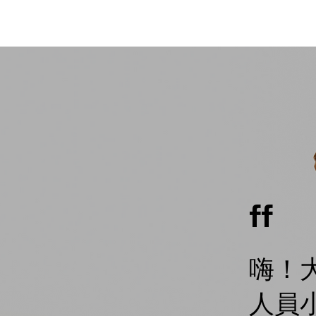
ff
嗨！
人員