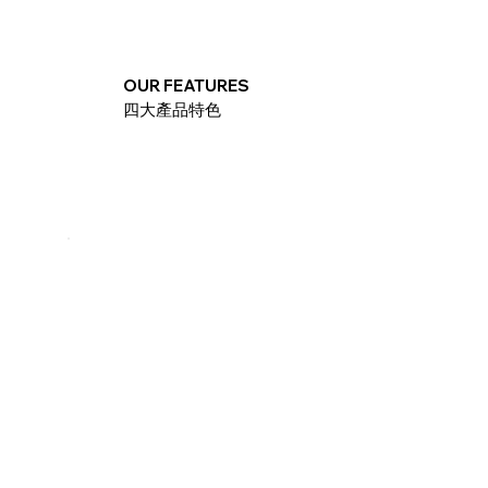
OUR FEATURES
四大產品特色