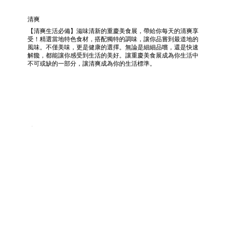
清爽
【清爽生活必備】滋味清新的重慶美食展，帶給你每天的清爽享
受！精選當地特色食材，搭配獨特的調味，讓你品嘗到最道地的
風味。不僅美味，更是健康的選擇。無論是細細品嚐，還是快速
解饞，都能讓你感受到生活的美好。讓重慶美食展成為你生活中
不可或缺的一部分，讓清爽成為你的生活標準。