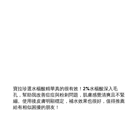
寶拉珍選水楊酸精華真的很有效！2%水楊酸深入毛
孔，幫助我改善痘痘與粉刺問題，肌膚感覺清爽且不緊
繃。使用後皮膚明顯穩定，補水效果也很好，值得推薦
給有相似困擾的朋友！