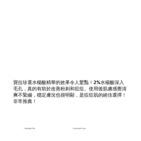
寶拉珍選水楊酸精華的效果令人驚豔！2%水楊酸深入
毛孔，真的有助於改善粉刺和痘痘。使用後肌膚感覺清
爽不緊繃，穩定膚況也很明顯，是痘痘肌的絕佳選擇！
非常推薦！
Copyright © by
ConnactAI-Cloud