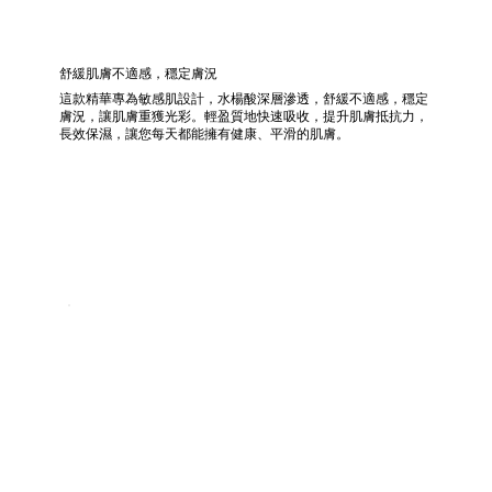
舒緩肌膚不適感，穩定膚況
這款精華專為敏感肌設計，水楊酸深層滲透，舒緩不適感，穩定
膚況，讓肌膚重獲光彩。輕盈質地快速吸收，提升肌膚抵抗力，
長效保濕，讓您每天都能擁有健康、平滑的肌膚。