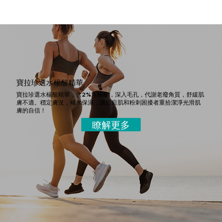
寶拉珍選水楊酸精華
寶拉珍選水楊酸精華，含2%水楊酸，深入毛孔，代謝老廢角質，舒緩肌
膚不適。穩定膚況，補水保濕，讓痘痘肌和粉刺困擾者重拾潔淨光滑肌
膚的自信！
瞭解更多