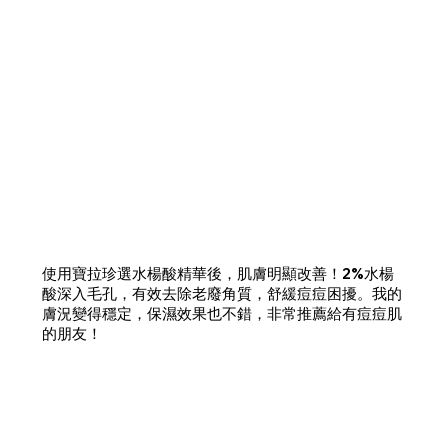
使用寶拉珍選水楊酸精華後，肌膚明顯改善！2%水楊
酸深入毛孔，有效去除老廢角質，舒緩痘痘困擾。我的
膚況變得穩定，保濕效果也不錯，非常推薦給有痘痘肌
的朋友！