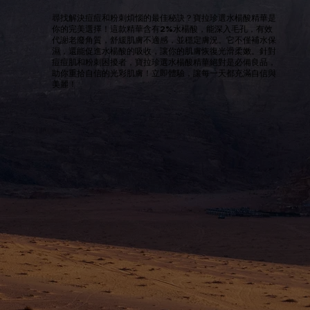
尋找解決痘痘和粉刺煩惱的最佳秘訣？寶拉珍選水楊酸精華是
你的完美選擇！這款精華含有2%水楊酸，能深入毛孔，有效
代謝老廢角質，舒緩肌膚不適感，並穩定膚況。它不僅補水保
濕，還能促進水楊酸的吸收，讓你的肌膚恢復光滑柔嫩。針對
痘痘肌和粉刺困擾者，寶拉珍選水楊酸精華絕對是必備良品，
助你重拾自信的光彩肌膚！立即體驗，讓每一天都充滿自信與
美麗！