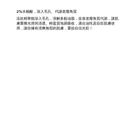
2%水楊酸，深入毛孔、代謝老廢角質
這款精華能深入毛孔，溶解多餘油脂，促進老廢角質代謝，讓肌
膚重獲光滑與清透。輕盈質地易吸收，適合油性及痘痘肌膚使
用，讓你擁有清爽無瑕的肌膚，重拾自信光彩！