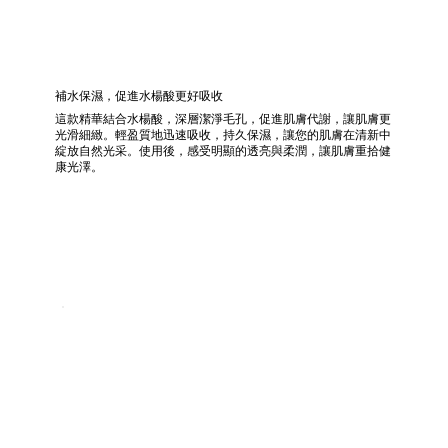
補水保濕，促進水楊酸更好吸收
這款精華結合水楊酸，深層潔淨毛孔，促進肌膚代謝，讓肌膚更
光滑細緻。輕盈質地迅速吸收，持久保濕，讓您的肌膚在清新中
綻放自然光采。使用後，感受明顯的透亮與柔潤，讓肌膚重拾健
康光澤。