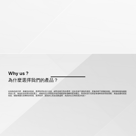
Why us ?
為什麼選擇我們的產品？
在特殊的節日裡，傳遞您的情感，選擇我們的流行花束，絕對是最完美的選擇！這款花束不僅時尚潮流，更兼具輕巧便攜的特點，讓您隨時隨地都能
表達心意。無論是送給親友還是愛人，精緻的設計與豐富的色彩都能讓每個瞬間更加難忘。我們的流行花束是每個時刻的理想搭配，無論是慶祝還是
祝福，都能傳遞出您獨特的情感。選擇我們，讓您的心意如花般盛開，為您的生活增添更多色彩！