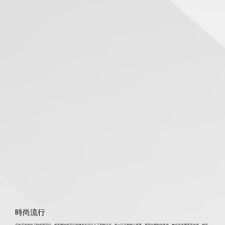
時尚流行
這款花束融合了時尚與流行，色彩繽紛的花朵彷彿為生活注入了新鮮活力。每一朵花都精心挑選，展現出獨特的美感，無論是送禮還是自賞，都是