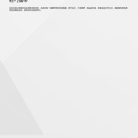
輕巧攜帶
這款花束以精緻的花朵搭配清新色彩，為您的每一個瞬間增添浪漫氛圍。輕巧設計，方便攜帶，無論是約會、聚會或是日常生活，都能隨時隨地展
現您的獨特品味，讓美好時光隨身而行。