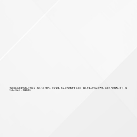
這款流行花束非常適合特別節日，風格時尚且輕巧，便於攜帶。無論是送給摯愛還是朋友，都是表達心意的絕佳選擇。花束的色彩鮮豔，讓人一看
到就心情愉悅，值得推薦！