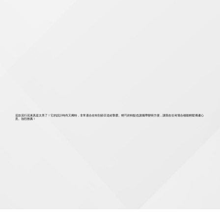
這款流行花束真是太美了！它的設計時尚又獨特，非常適合在特別節日送給摯愛。輕巧的特點也讓攜帶變得方便，讓我在任何場合都能輕鬆傳遞心
意。強烈推薦！