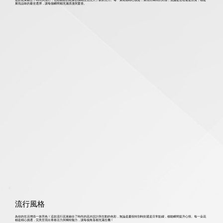
展現品味的最佳選擇，讓每個瞬間都充滿浪漫與驚喜。
流行風格
為你的生活增添一抹亮色！這款流行花束融合了時尚的花卉設計與生動的色彩，無論是慶祝特別時刻還是日常點綴，都能瞬間提升心情。每一朵花
都是精心挑選，完美呈現出青春活力與獨特魅力，讓每個角落都充滿生機！