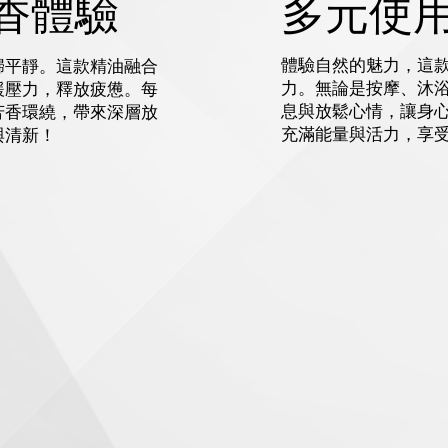
多元使
香體驗
體驗自然的魅力，這
歸平靜。這款精油融合
力。無論是按摩、沐
緩壓力，釋放疲憊。每
息與放鬆心情，讓身
芳香環繞，帶來深層放
充滿能量與活力，享
與清新！