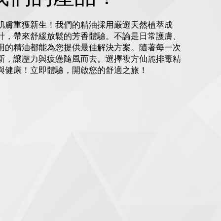
肌膚重獲新生！我們的精油採用嚴選天然植萃成
計，帶來舒緩放鬆的芳香體驗。不論是日常護膚、
用的精油都能為您提供最佳解決方案。隨著每一次
新，讓壓力與疲憊隨風而去。選擇複方仙麗排毒精
與健康！立即體驗，開啟您的舒適之旅！