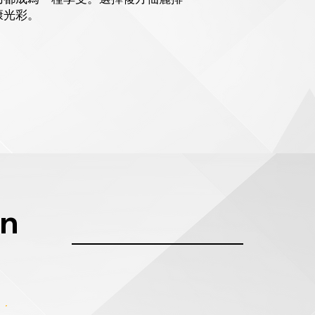
康光彩。
an