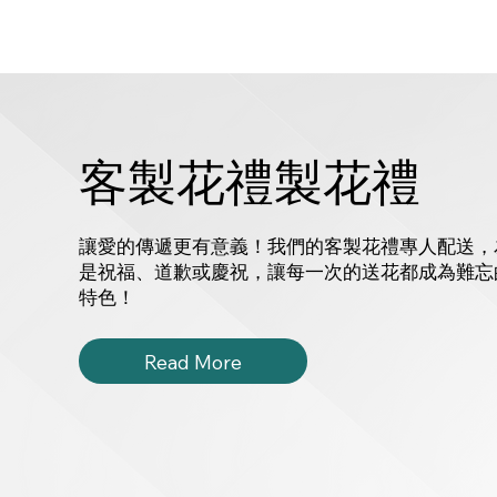
客製花禮製花禮
讓愛的傳遞更有意義！我們的客製花禮專人配送，
是祝福、道歉或慶祝，讓每一次的送花都成為難忘
特色！
Read More