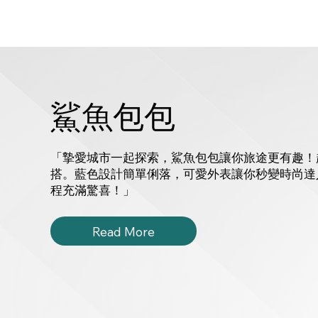
鯊魚包包
「摯愛城市一起探索，鯊魚包包讓你旅途更有趣！
搭。藍色設計簡單俐落，可愛外表讓你秒變時尚達
程充滿驚喜！」
Read More