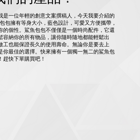
我是一位年輕的創意文案撰稿人，今天我要介紹的
款包包擁有等身大小，藍色設計，可愛又方便攜帶，
你的個性。鯊魚包包不僅僅是一個時尚配件，它還
鬆容納你的所有物品，讓你隨時隨地都能輕鬆出
做工也能保證長久的使用壽命。無論你是要去上
是你最佳的選擇。快來擁有一個獨一無二的鯊魚包
！趕快下單購買吧！