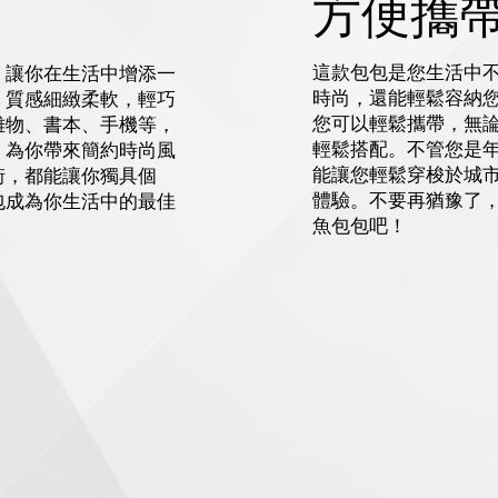
方便攜
這款包包是您生活中
，讓你在生活中增添一
時尚，還能輕鬆容納
，質感細緻柔軟，輕巧
您可以輕鬆攜帶，無
雜物、書本、手機等，
輕鬆搭配。不管您是
，為你帶來簡約時尚風
能讓您輕鬆穿梭於城
街，都能讓你獨具個
體驗。不要再猶豫了
包成為你生活中的最佳
魚包包吧！