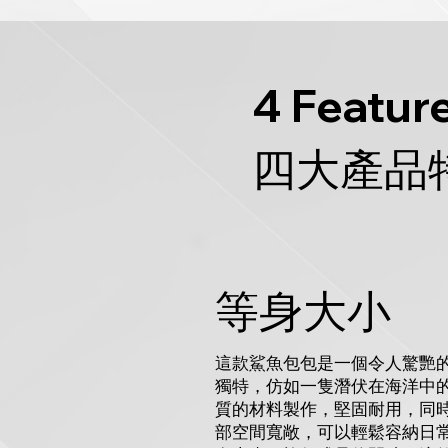
4 Featur
四大產品
等身大小
這款鯊魚包包是一個令人驚艷
獨特，仿如一隻潛伏在海洋中
質的材料製作，堅固耐用，同
部空間寬敞，可以輕鬆容納日