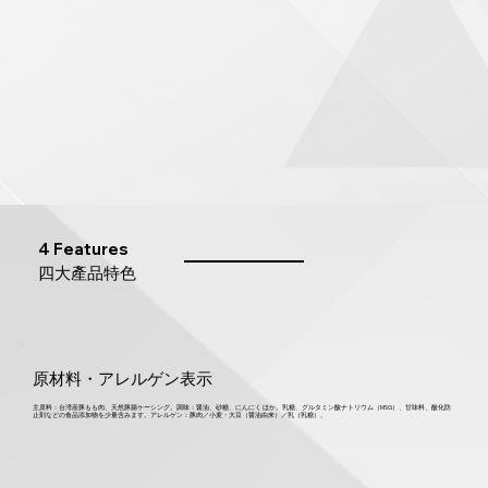
4 Features
四大產品特色
原材料・アレルゲン表示
主原料：台湾産豚もも肉、天然豚腸ケーシング。調味：醤油、砂糖、にんにく ほか。乳糖、グルタミン酸ナトリウム（MSG）、甘味料、酸化防
止剤などの食品添加物を少量含みます。アレルゲン：豚肉／小麦・大豆（醤油由来）／乳（乳糖）。