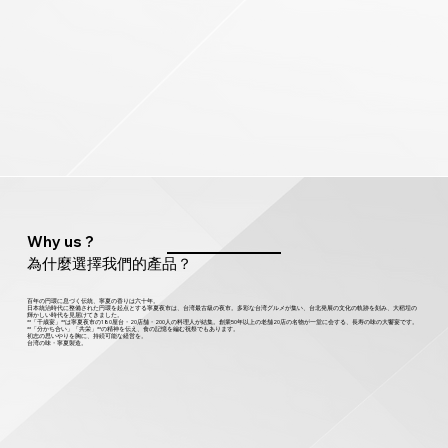
Why us ?
為什麼選擇我們的產品？
百年の円環に息づく伝統、寧夏の香りは六十年。
日本統治時代に整備された円環を起点とする寧夏夜市は、台湾最古級の夜市。多彩な台湾グルメが集い、台北発展の文化の軌跡を刻み、大稻埕の
輝かしい時代を見届けてきました。
**「千歳宴」**は寧夏夜市の180屋台・20店舗・200人の料理人が結集。創業50年以上の老舗20店の名物が一堂に会する、長寿の味の大饗宴です。
**「分かち合い」「共栄」**の精神を伝え、食の記憶を編む祝祭でもあります。
初志の思いやりを胸に、持続可能な経営を。
台湾の味・寧夏製造。