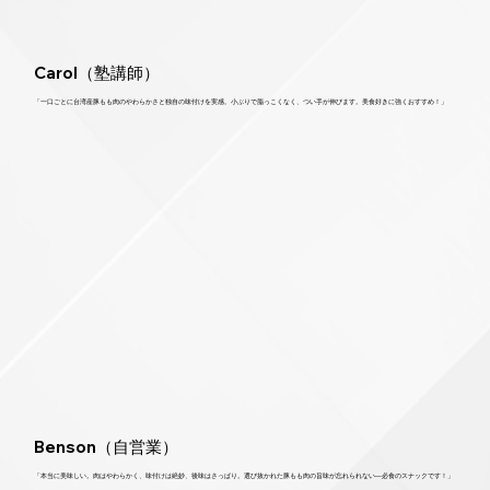
Carol（塾講師）
「一口ごとに台湾産豚もも肉のやわらかさと独自の味付けを実感。小ぶりで脂っこくなく、つい手が伸びます。美食好きに強くおすすめ！」
Benson（自営業）
「本当に美味しい。肉はやわらかく、味付けは絶妙、後味はさっぱり。選び抜かれた豚もも肉の旨味が忘れられない—必食のスナックです！」