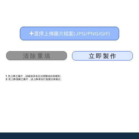
選擇上傳圖片檔案(JPG/PNG/GIF)
清 除 重 填
立 即 製 作
1. 所上傳之圖片，請確保具有合法授權或自有權利。
2. 若上傳侵權之圖片，請上傳者自行負擔法律責任。