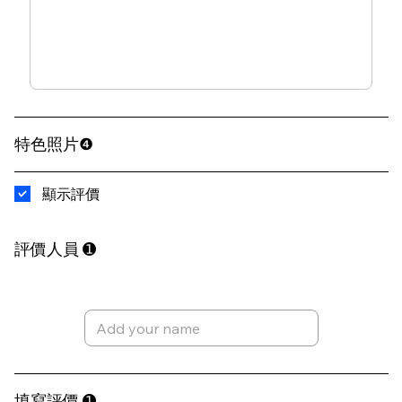
特色照片❹
顯示評價
評價人員​ ➊
​填寫評價 ➊