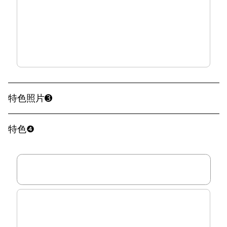
特色照片➌
特色❹