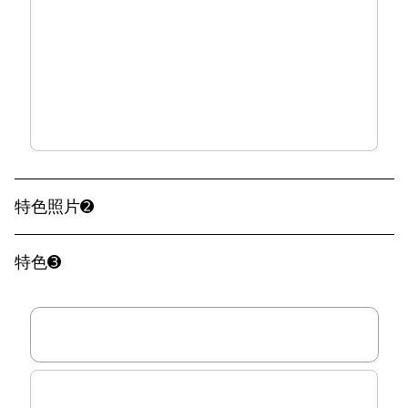
特色照片➋
特色➌