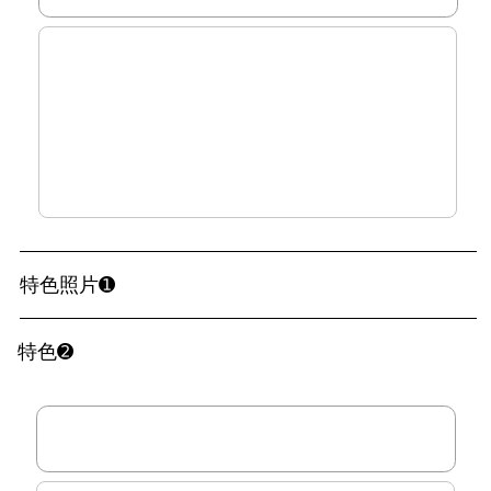
特色照片➊
特色➋