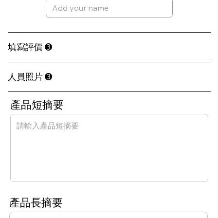
​填寫評價 ➌
人員照片 ➌
​產品短摘要
​產品長摘要